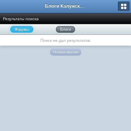
Блоги Калужского перекрестка
Результаты поиска
Форумы
Блоги
Поиск не дал результатов.
Полная версия