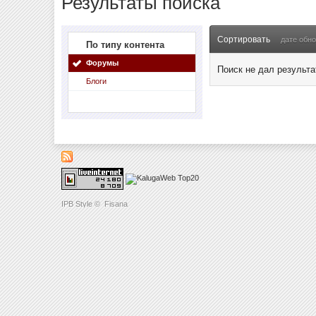
Результаты поиска
Сортировать
дате обн
По типу контента
Форумы
Поиск не дал результа
Блоги
IPB Style
©
Fisana