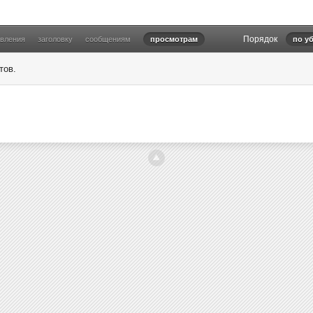
Порядок
овления
заголовку
сообщениям
просмотрам
по у
тов.