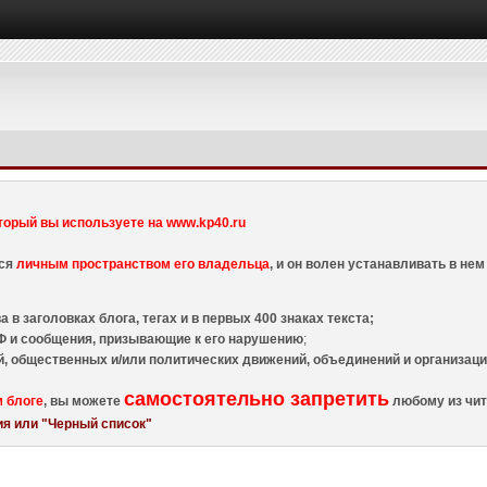
торый вы используете на www.kp40.ru
тся
личным пространством его владельца
, и он волен устанавливать в н
 в заголовках блога, тегах и в первых 400 знаках текста;
 и сообщения, призывающие к его нарушению
;
й, общественных и/или политических движений, объединений и организа
самостоятельно запретить
м блоге
, вы можете
любому из чит
я или "Черный список"