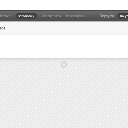
Порядок
овления
заголовку
сообщениям
просмотрам
по у
тов.