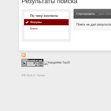
Результаты поиска
Сортировать
дате обн
По типу контента
Форумы
Поиск не дал результа
Блоги
IPB Style
©
Fisana