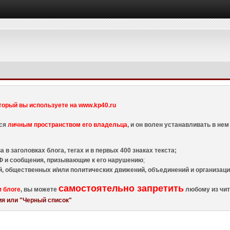
торый вы используете на www.kp40.ru
тся
личным пространством его владельца
, и он волен устанавливать в н
 в заголовках блога, тегах и в первых 400 знаках текста;
 и сообщения, призывающие к его нарушению
;
й, общественных и/или политических движений, объединений и организа
самостоятельно запретить
м блоге
, вы можете
любому из чит
я или "Черный список"