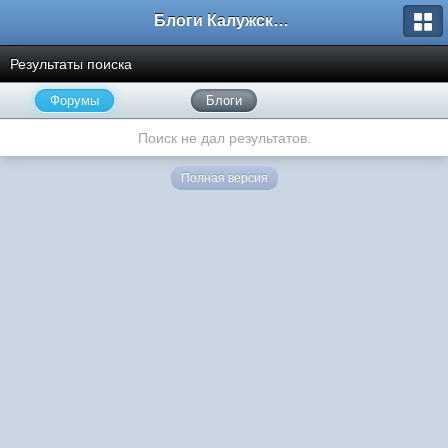
Блоги Калужского перекрестка
Результаты поиска
Форумы
Блоги
Поиск не дал результатов.
Полная версия