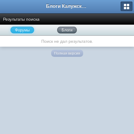
Блоги Калужского перекрестка
Результаты поиска
Форумы
Блоги
Поиск не дал результатов.
Полная версия