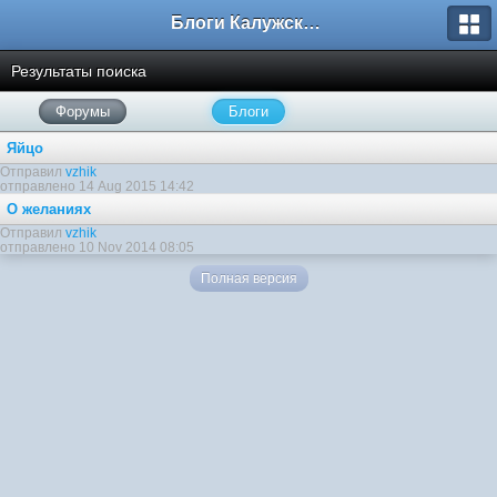
Блоги Калужского перекрестка
Результаты поиска
Форумы
Блоги
Яйцо
Отправил
vzhik
отправлено 14 Aug 2015 14:42
О желаниях
Отправил
vzhik
отправлено 10 Nov 2014 08:05
Полная версия