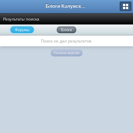
Блоги Калужского перекрестка
Результаты поиска
Форумы
Блоги
Поиск не дал результатов.
Полная версия