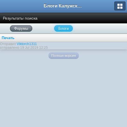
Блоги Калужского перекрестка
Результаты поиска
Форумы
Блоги
Печать
Отправил
Viktorch1311
отправлено 19 Jul 2019 12:25
Полная версия