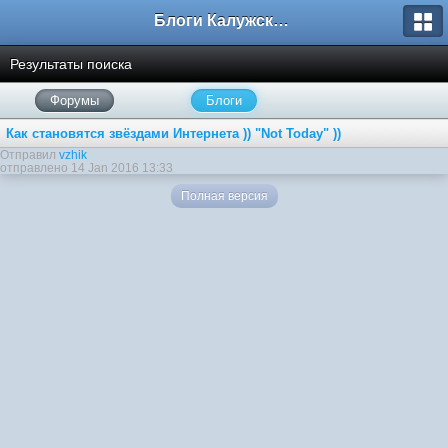
Блоги Калужского перекрестка
Результаты поиска
Форумы
Блоги
Как становятся звёздами Интернета )) "Not Today" ))
Отправил
vzhik
отправлено 14 Jan 2016 13:33
Полная версия