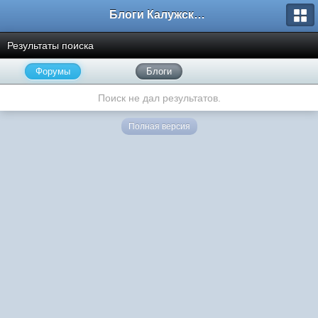
Блоги Калужского перекрестка
Результаты поиска
Форумы
Блоги
Поиск не дал результатов.
Полная версия