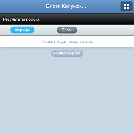
Блоги Калужского перекрестка
Результаты поиска
Форумы
Блоги
Поиск не дал результатов.
Полная версия