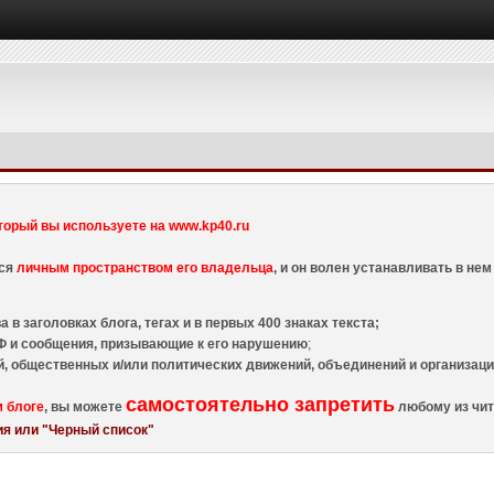
торый вы используете на www.kp40.ru
тся
личным пространством его владельца
, и он волен устанавливать в н
 в заголовках блога, тегах и в первых 400 знаках текста;
 и сообщения, призывающие к его нарушению
;
й, общественных и/или политических движений, объединений и организа
самостоятельно запретить
м блоге
, вы можете
любому из чит
я или "Черный список"