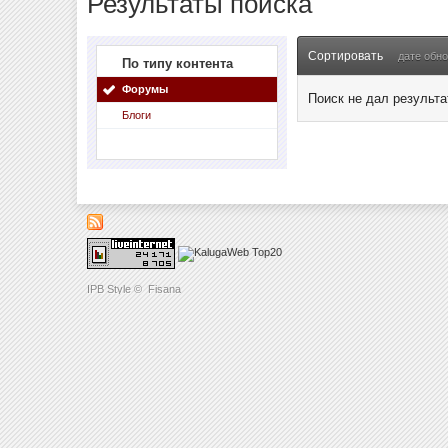
Результаты поиска
Сортировать
дате обн
По типу контента
Форумы
Поиск не дал результа
Блоги
IPB Style
©
Fisana