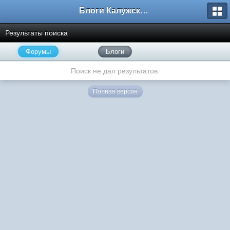
Блоги Калужского перекрестка
Результаты поиска
Форумы
Блоги
Поиск не дал результатов.
Полная версия