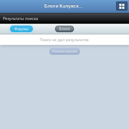
Блоги Калужского перекрестка
Результаты поиска
Форумы
Блоги
Поиск не дал результатов.
Полная версия