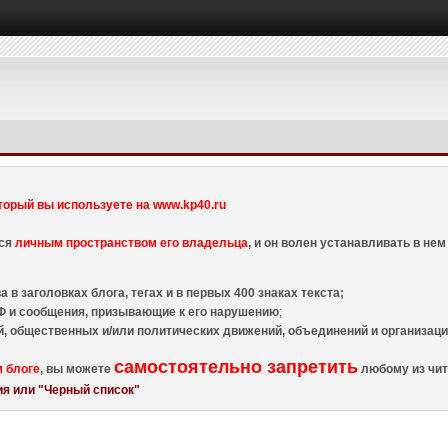
торый вы используете на www.kp40.ru
тся
личным пространством его владельца
, и он волен устанавливать в н
 в заголовках блога, тегах и в первых 400 знаках текста;
 и сообщения, призывающие к его нарушению
;
й, общественных и/или политических движений, объединений и организа
самостоятельно запретить
м блоге
, вы можете
любому из чит
я или "Черный список"