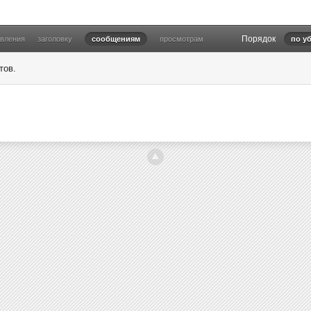
Порядок
овления
заголовку
сообщениям
просмотрам
по у
тов.