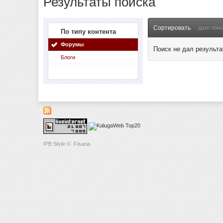
Результаты поиска
Сортировать
дате обн
По типу контента
Форумы
Поиск не дал результа
Блоги
IPB Style
©
Fisana