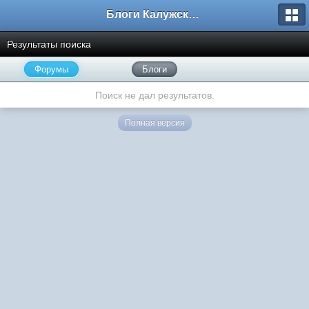
Блоги Калужского перекрестка
Результаты поиска
Форумы
Блоги
Поиск не дал результатов.
Полная версия