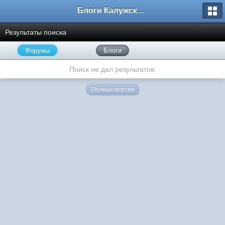
Блоги Калужского перекрестка
Результаты поиска
Форумы
Блоги
Поиск не дал результатов.
Полная версия