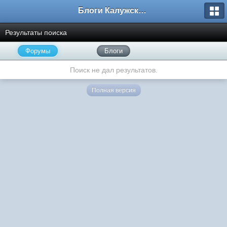
Блоги Калужского перекрестка
Результаты поиска
Форумы
Блоги
Поиск не дал результатов.
Полная версия