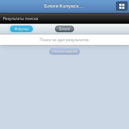
Блоги Калужского перекрестка
Результаты поиска
Форумы
Блоги
Поиск не дал результатов.
Полная версия