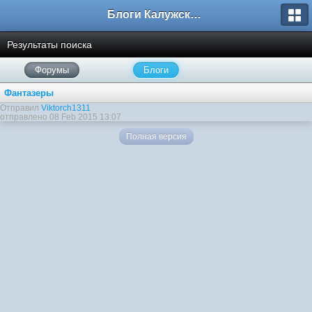
Блоги Калужского перекрестка
Результаты поиска
Форумы
Блоги
Фантазеры
Отправил
Viktorch1311
отправлено 08 Feb 2015 13:07
Полная версия