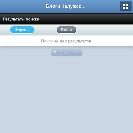
Блоги Калужского перекрестка
Результаты поиска
Форумы
Блоги
Поиск не дал результатов.
Полная версия