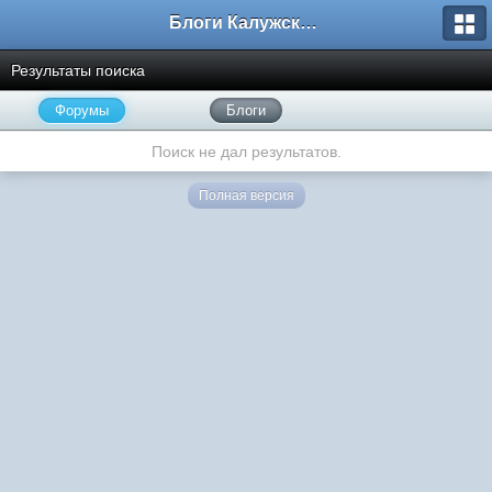
Блоги Калужского перекрестка
Результаты поиска
Форумы
Блоги
Поиск не дал результатов.
Полная версия