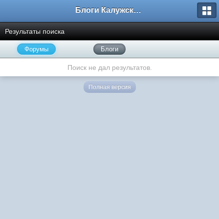
Блоги Калужского перекрестка
Результаты поиска
Форумы
Блоги
Поиск не дал результатов.
Полная версия