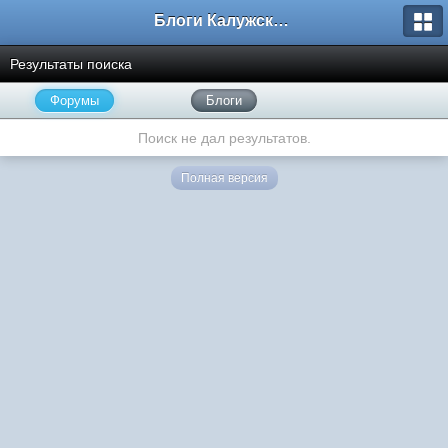
Блоги Калужского перекрестка
Результаты поиска
Форумы
Блоги
Поиск не дал результатов.
Полная версия