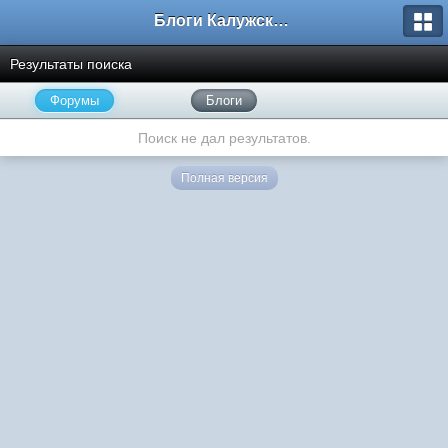
Блоги Калужского перекрестка
Результаты поиска
Форумы
Блоги
Поиск не дал результатов.
Полная версия