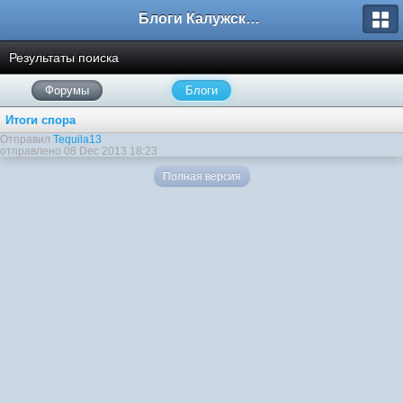
Блоги Калужского перекрестка
Результаты поиска
Форумы
Блоги
Итоги спора
Отправил
Tequila13
отправлено 08 Dec 2013 18:23
Полная версия