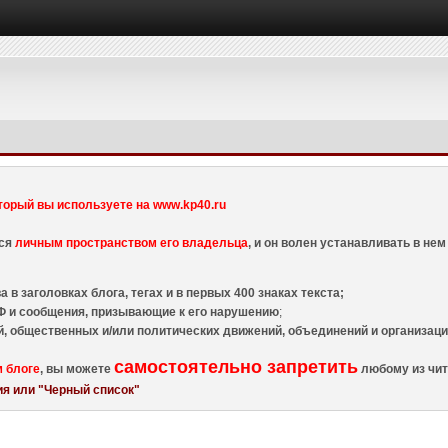
торый вы используете на www.kp40.ru
тся
личным пространством его владельца
, и он волен устанавливать в н
 в заголовках блога, тегах и в первых 400 знаках текста;
 и сообщения, призывающие к его нарушению
;
й, общественных и/или политических движений, объединений и организа
самостоятельно запретить
м блоге
, вы можете
любому из чит
я или "Черный список"