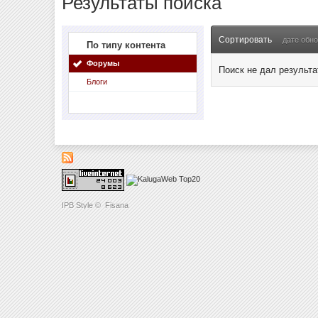
Результаты поиска
Сортировать
дате обн
По типу контента
Форумы
Поиск не дал результа
Блоги
IPB Style
©
Fisana