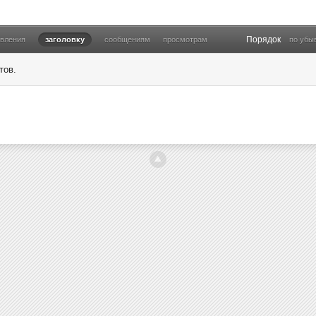
Порядок
овления
заголовку
сообщениям
просмотрам
по убы
тов.