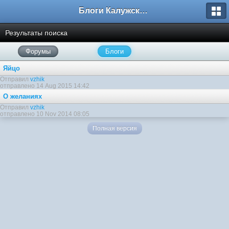
Блоги Калужского перекрестка
Результаты поиска
Форумы
Блоги
Яйцо
Отправил
vzhik
отправлено 14 Aug 2015 14:42
О желаниях
Отправил
vzhik
отправлено 10 Nov 2014 08:05
Полная версия