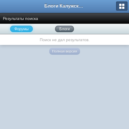
Блоги Калужского перекрестка
Результаты поиска
Форумы
Блоги
Поиск не дал результатов.
Полная версия