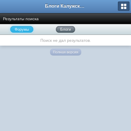
Блоги Калужского перекрестка
Результаты поиска
Форумы
Блоги
Поиск не дал результатов.
Полная версия