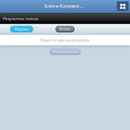
Блоги Калужского перекрестка
Результаты поиска
Форумы
Блоги
Поиск не дал результатов.
Полная версия