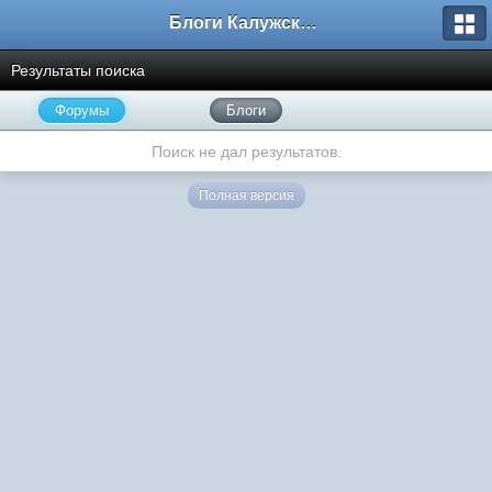
Блоги Калужского перекрестка
Результаты поиска
Форумы
Блоги
Поиск не дал результатов.
Полная версия