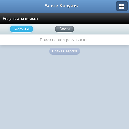
Блоги Калужского перекрестка
Результаты поиска
Форумы
Блоги
Поиск не дал результатов.
Полная версия