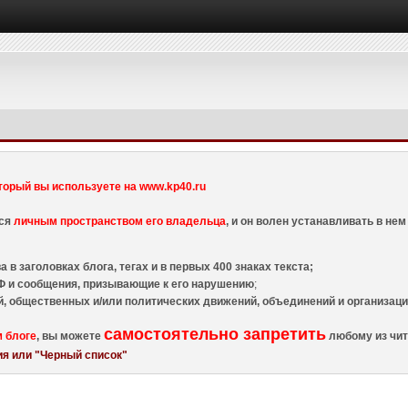
торый вы используете на www.kp40.ru
тся
личным пространством его владельца
, и он волен устанавливать в н
 в заголовках блога, тегах и в первых 400 знаках текста;
 и сообщения, призывающие к его нарушению
;
й, общественных и/или политических движений, объединений и организа
самостоятельно запретить
м блоге
, вы можете
любому из чит
я или "Черный список"