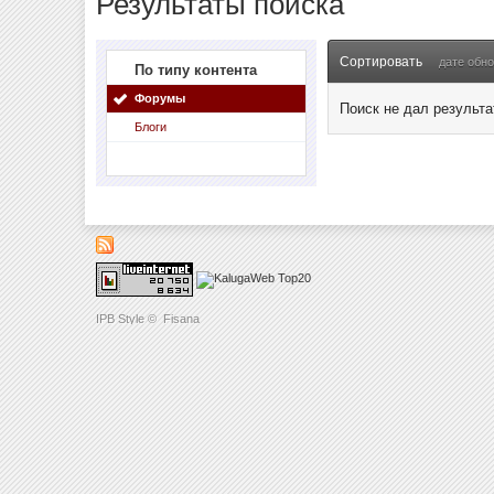
Результаты поиска
Сортировать
дате обн
По типу контента
Форумы
Поиск не дал результа
Блоги
IPB Style
©
Fisana