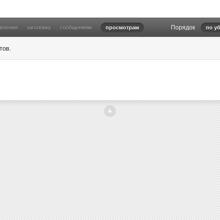
Порядок
овления
заголовку
сообщениям
просмотрам
по у
тов.