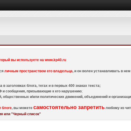
торый вы используете на www.kp40.ru
тся
личным пространством его владельца
, и он волен устанавливать в н
 в заголовках блога, тегах и в первых 400 знаках текста;
 и сообщения, призывающие к его нарушению
;
й, общественных и/или политических движений, объединений и организа
самостоятельно запретить
м блоге
, вы можете
любому из чит
я или "Черный список"