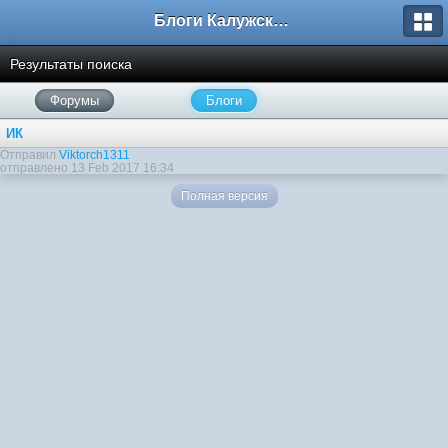
Блоги Калужского перекрестка
Результаты поиска
Форумы
Блоги
ИК
Отправил
Viktorch1311
отправлено 13 Feb 2017 16:34
Полная версия