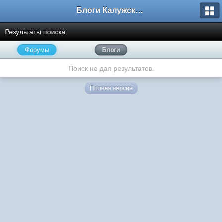
Блоги Калужского перекрестка
Результаты поиска
Форумы
Блоги
Поиск не дал результатов.
Полная версия