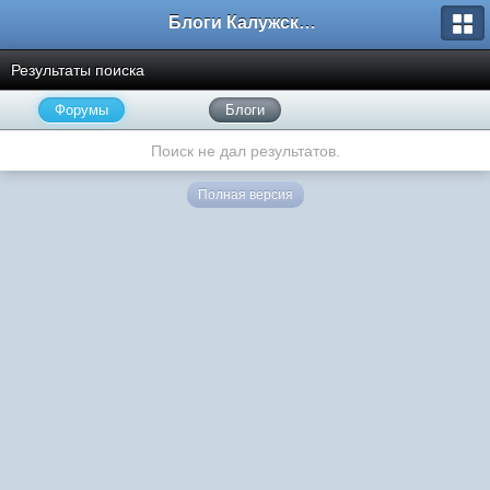
Блоги Калужского перекрестка
Результаты поиска
Форумы
Блоги
Поиск не дал результатов.
Полная версия