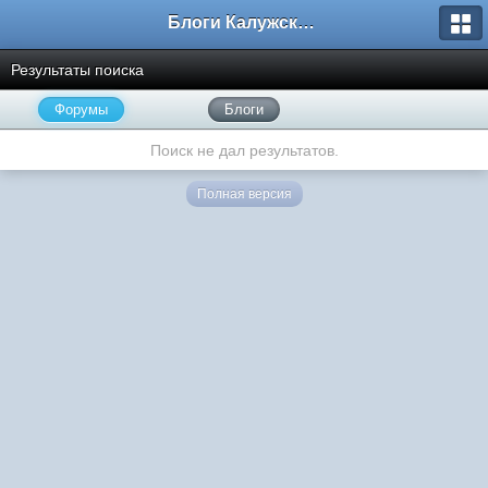
Блоги Калужского перекрестка
Результаты поиска
Форумы
Блоги
Поиск не дал результатов.
Полная версия