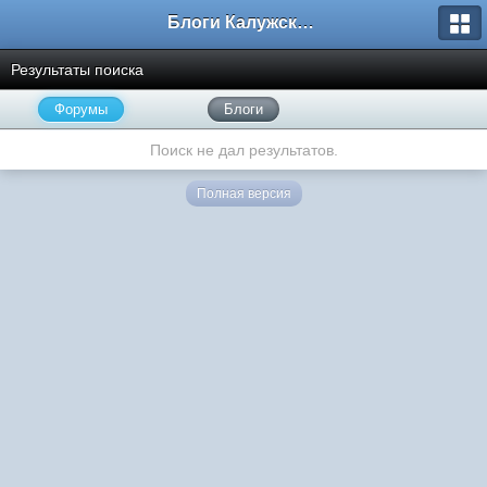
Блоги Калужского перекрестка
Результаты поиска
Форумы
Блоги
Поиск не дал результатов.
Полная версия