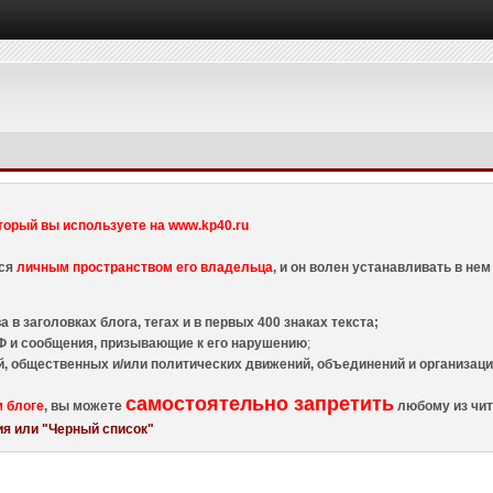
торый вы используете на www.kp40.ru
тся
личным пространством его владельца
, и он волен устанавливать в н
 в заголовках блога, тегах и в первых 400 знаках текста;
 и сообщения, призывающие к его нарушению
;
й, общественных и/или политических движений, объединений и организа
самостоятельно запретить
м блоге
, вы можете
любому из чит
я или "Черный список"