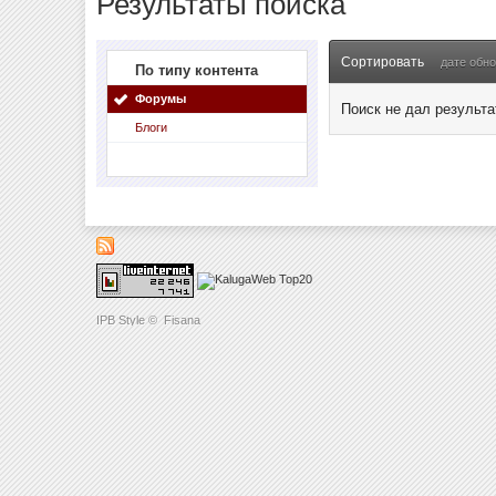
Результаты поиска
Сортировать
дате обн
По типу контента
Форумы
Поиск не дал результа
Блоги
IPB Style
©
Fisana