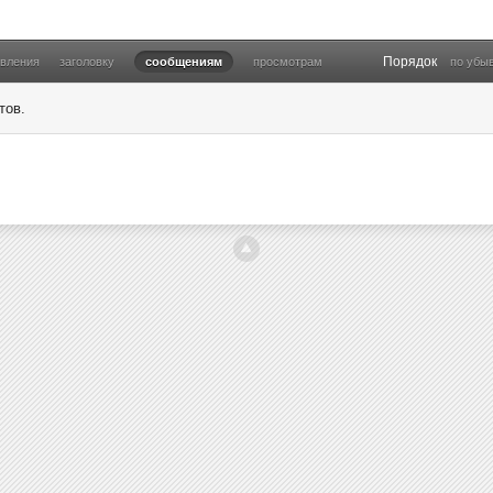
Порядок
овления
заголовку
сообщениям
просмотрам
по убы
тов.