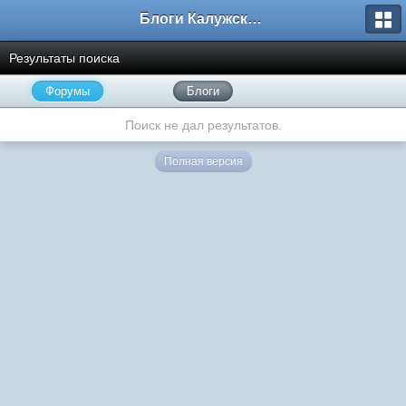
Блоги Калужского перекрестка
Результаты поиска
Форумы
Блоги
Поиск не дал результатов.
Полная версия