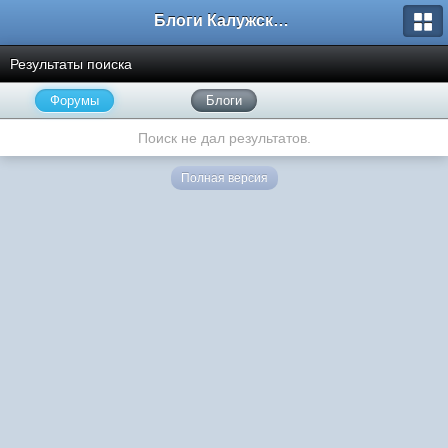
Блоги Калужского перекрестка
Результаты поиска
Форумы
Блоги
Поиск не дал результатов.
Полная версия