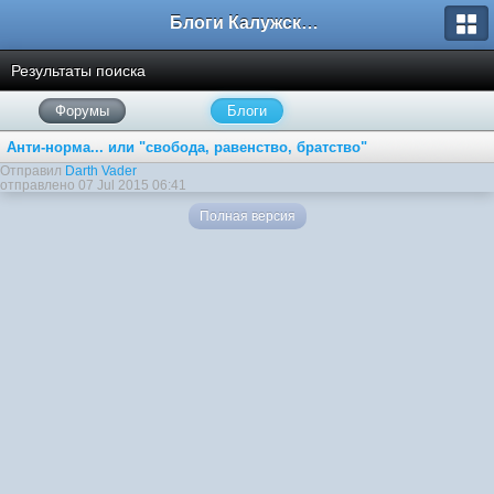
Блоги Калужского перекрестка
Результаты поиска
Форумы
Блоги
Анти-норма... или "свобода, равенство, братство"
Отправил
Darth Vader
отправлено 07 Jul 2015 06:41
Полная версия