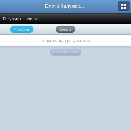
Блоги Калужского перекрестка
Результаты поиска
Форумы
Блоги
Поиск не дал результатов.
Полная версия