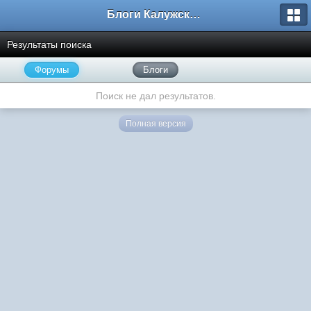
Блоги Калужского перекрестка
Результаты поиска
Форумы
Блоги
Поиск не дал результатов.
Полная версия