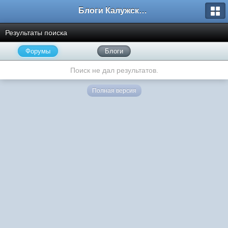
Блоги Калужского перекрестка
Результаты поиска
Форумы
Блоги
Поиск не дал результатов.
Полная версия