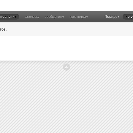
Порядок
бновления
заголовку
сообщениям
просмотрам
по 
тов.