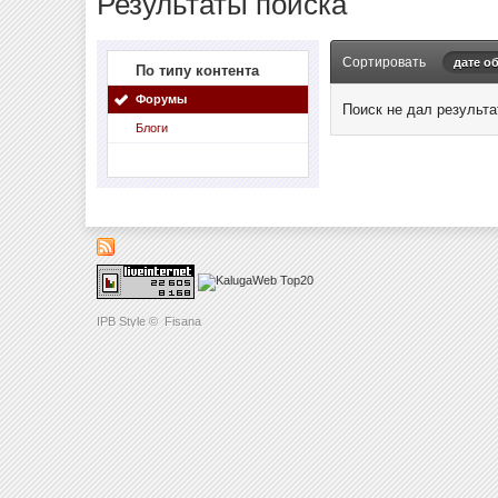
Результаты поиска
Сортировать
дате о
По типу контента
Форумы
Поиск не дал результа
Блоги
IPB Style
©
Fisana