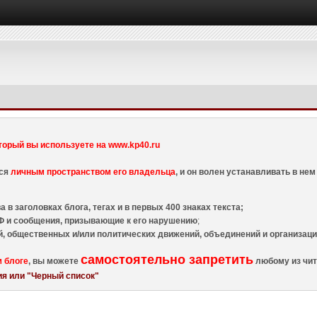
торый вы используете на www.kp40.ru
тся
личным пространством его владельца
, и он волен устанавливать в н
 в заголовках блога, тегах и в первых 400 знаках текста;
 и сообщения, призывающие к его нарушению
;
й, общественных и/или политических движений, объединений и организа
самостоятельно запретить
м блоге
, вы можете
любому из чит
я или "Черный список"