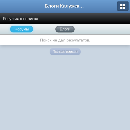
Блоги Калужского перекрестка
Результаты поиска
Форумы
Блоги
Поиск не дал результатов.
Полная версия