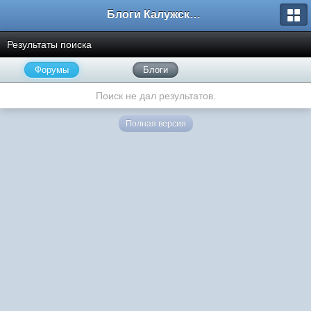
Блоги Калужского перекрестка
Результаты поиска
Форумы
Блоги
Поиск не дал результатов.
Полная версия